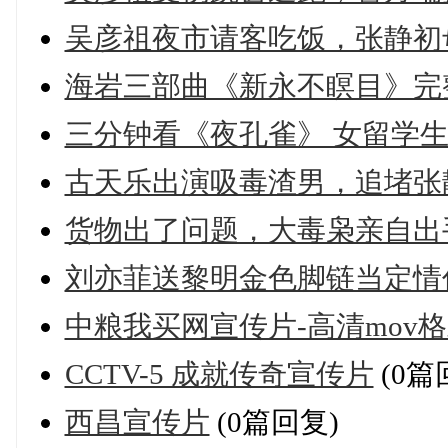
吴彦祖夜市请客吃饭，张静初
海岩三部曲《新永不瞑目》完
三分钟看《夜孔雀》 女留学
古天乐出演吸毒渣男，追堵张
货物出了问题，大毒枭亲自出
刘亦菲送黎明金色脚链当定情
中粮我买网宣传片-高清mov
CCTV-5 成就传奇宣传片
(0篇
西昌宣传片
(0篇回复)