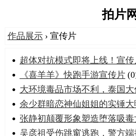
拍片网's
作品展示
› 宣传片
超体对抗模式即将上线！宣传
《喜羊羊》快跑手游宣传片
(
大环境毒品市场不利，泰国大
余少群暗恋神仙姐姐的实锤大
张静初颠覆形象塑造堕落吸毒
吴彦祖受伤跳窗逃跑，警方端