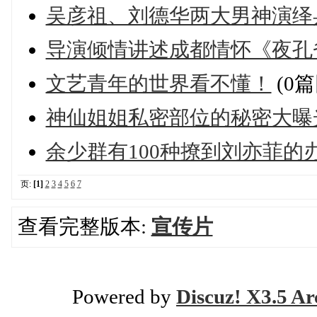
吴彦祖、刘德华两大男神演绎
导演倾情讲述成都情怀《夜孔
文艺青年的世界看不懂！
(0篇
神仙姐姐私密部位的秘密大曝
余少群有100种撩到刘亦菲的
页:
[1]
2
3
4
5
6
7
查看完整版本:
宣传片
Powered by
Discuz! X3.5 Ar