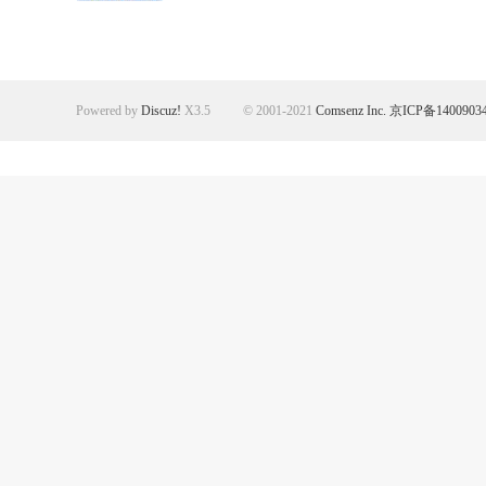
Powered by
Discuz!
X3.5
© 2001-2021
Comsenz Inc.
京ICP备1400903