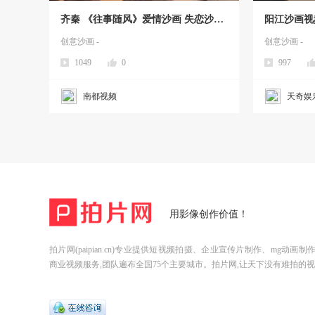
齐秦 《往事随风》爱情沙画 失恋沙画
阳江沙画视
春伊沙画 婚礼沙画定制制作视频企业
日沙画*求
创意沙画 -
创意沙画 -
年会结婚
yy亨泰娱乐
1049
0
997
南都视频
天奇娱
用影像创作价值！
拍片网(paipian.cn)专业提供短视频拍摄、企业宣传片制作、mg动画
商业视频服务,团队遍布全国75个主要城市。拍片网,让天下没有难拍的视