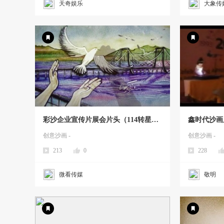
天奇娱乐
大象传
彩沙企业宣传片展会片头（114转星海
鑫时代沙画
沙画）娜娜彩沙A
演创意视频
创意沙画 -
创意沙画 -
213
0
228
微看传媒
敬明