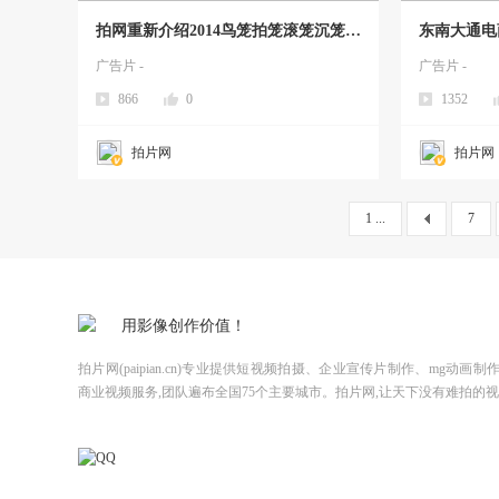
拍网重新介绍2014鸟笼拍笼滚笼沉笼踏
东南大通电
笼竹笼
广告片 -
广告片 -
866
0
1352
拍片网
拍片网
1 ...
7
用影像创作价值！
拍片网(paipian.cn)专业提供短视频拍摄、企业宣传片制作、mg动画
商业视频服务,团队遍布全国75个主要城市。拍片网,让天下没有难拍的视