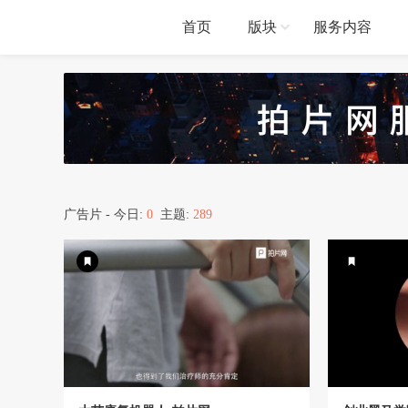
首页
版块
服务内容
广告片 - 今日:
0
主题:
289