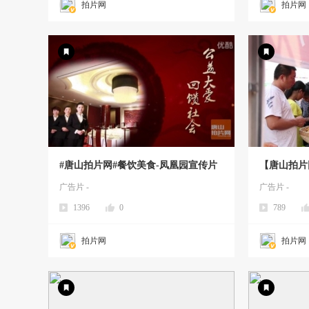
拍片网
拍片网
#唐山拍片网#餐饮美食-凤凰园宣传片
【唐山拍片
山联盟南湖
广告片 -
广告片 -
1396
0
789
拍片网
拍片网