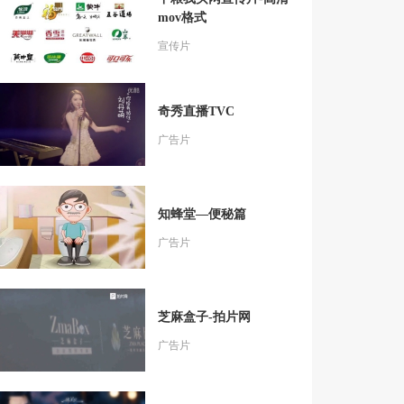
mov格式
宣传片
奇秀直播TVC
广告片
知蜂堂—便秘篇
广告片
芝麻盒子-拍片网
广告片