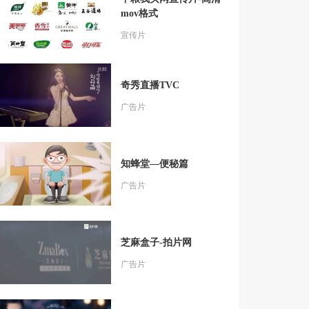
mov格式
宣传片
奇秀直播TVC
广告片
知蜂堂—便秘篇
广告片
芝麻盒子-拍片网
广告片