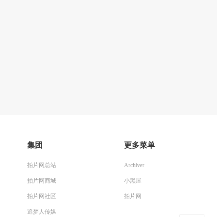
集团
更多菜单
拍片网总站
Archiver
拍片网商城
小黑屋
拍片网社区
拍片网
追梦人传媒