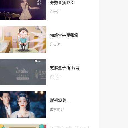
奇秀直播TVC
广告片
知蜂堂—便秘篇
广告片
芝麻盒子-拍片网
广告片
影视混剪 _
影视混剪