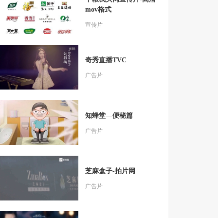
mov格式
宣传片
奇秀直播TVC
广告片
知蜂堂—便秘篇
广告片
芝麻盒子-拍片网
广告片