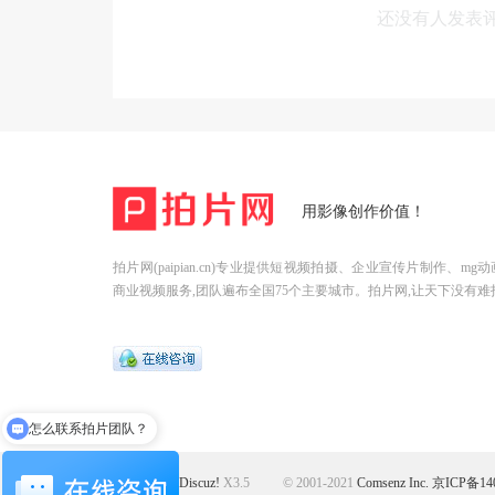
还没有人发表
用影像创作价值！
拍片网(paipian.cn)专业提供短视频拍摄、企业宣传片制作、m
商业视频服务,团队遍布全国75个主要城市。拍片网,让天下没有难
怎么联系拍片团队？
Powered by
Discuz!
X3.5
© 2001-2021
Comsenz Inc.
京ICP备140